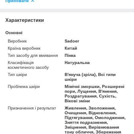
Приховати
Характеристики
Основні
Виробник
Sadoer
Країна виробник
Китай
Тип засобу для вмивання
Пінка
Класифікація
Натуральна
косметичного засобу
Тип шкіри
В'януча (зріла), Всі типи
шкіри
Проблема шкіри
Мімічні зморшки, Розширені
пори, Лущення, В'янення,
Роздратування, Сухість,
Вікові зміни
Призначення і результат
Живлення, Зволоження,
Очищення, Відновлення,
Підтягування, Омолодження,
Зняття подразнення,
Зміцнення, Вирівнювання
тону обличчя, Збереження