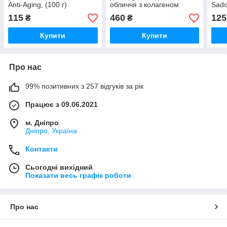
Anti-Aging, (100 г)
обличчя з колагеном
Sado
(Прим`ята упаковка!)
Sadoer 4в1 (пінка, крем,
115
460
125
₴
₴
сиворотка, крем під очі)
Купити
Купити
Про нас
99% позитивних з 257 відгуків за рік
Працює з 09.06.2021
м. Дніпро
Дніпро, Україна
Контакти
Сьогодні вихідний
Показати весь графік роботи
Про нас