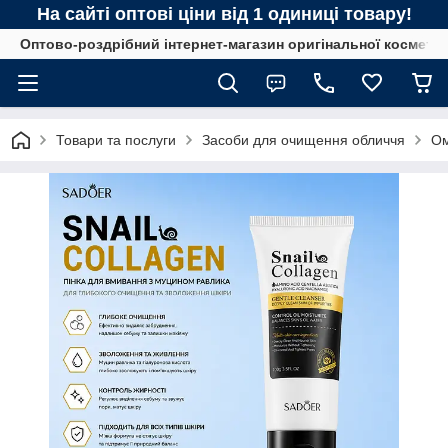
На сайті оптові ціни від 1 одиниці товару!
Оптово-роздрібний інтернет-магазин оригінальної космети
Товари та послуги
Засоби для очищення обличчя
Ом