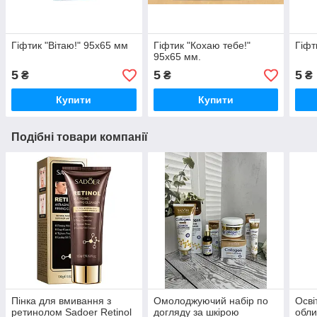
Гіфтик "Вітаю!" 95х65 мм
Гіфтик "Кохаю тебе!"
Гіфт
95х65 мм.
5
5
5
₴
₴
₴
Купити
Купити
Подібні товари компанії
Пінка для вмивання з
Омолоджуючий набір по
Осві
ретинолом Sadoer Retinol
догляду за шкірою
обли