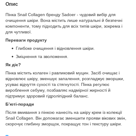
Опис
Пінка Snail Collagen бренду Sadoer - чудовий вибір для
очищення шкіри. Вона містить лише натуральні й безпечні
компоненти, тому підходить для всіх типів шкіри, зокрема і
для чутливої.
Переваги продукту
Глибоке очищення і відновлення шкіри.
Зміцнення та зволоження.
Як діє?
Пінка містить колаген і равликовий муцин. Засіб очищає і
відновлює шкіру, зменшує запалення, розгладжує зморшки,
усуває відчуття сухості та стягнутості. Пінка регулює
вироблення себуму, позбавляє надмірної жирності й
підтримує здоровий гідроліпідний баланс.
Б’юті-поради
Після вмивання з пінкою нанесіть на шкіру крем із колекції
Snail Collagen. Він допомагає зменшити прояви вікових змін,
скорочує глибину зморщок, покращує тон і текстуру шкіри.