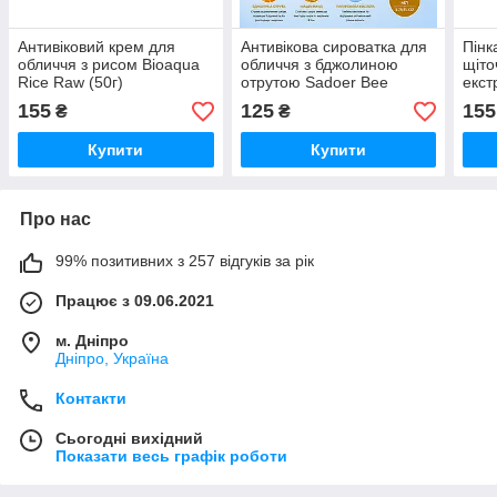
Антивіковий крем для
Антивікова сироватка для
Пінк
обличчя з рисом Bioaqua
обличчя з бджолиною
щіто
Rice Raw (50г)
отрутою Sadoer Bee
екст
Venom Anti-Wrinkle (50мл)
155
125
155
₴
₴
Купити
Купити
Про нас
99% позитивних з 257 відгуків за рік
Працює з 09.06.2021
м. Дніпро
Дніпро, Україна
Контакти
Сьогодні вихідний
Показати весь графік роботи