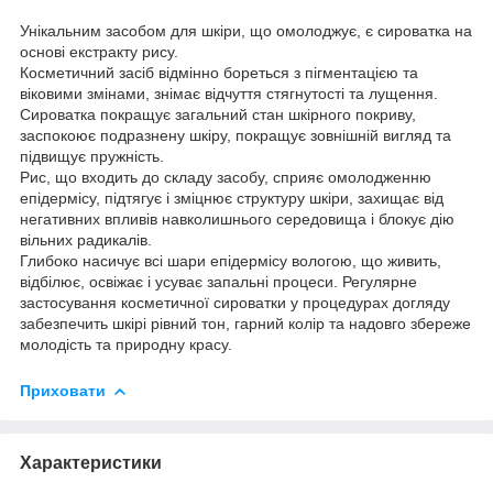
Унікальним засобом для шкіри, що омолоджує, є сироватка на
основі екстракту рису.
Косметичний засіб відмінно бореться з пігментацією та
віковими змінами, знімає відчуття стягнутості та лущення.
Сироватка покращує загальний стан шкірного покриву,
заспокоює подразнену шкіру, покращує зовнішній вигляд та
підвищує пружність.
Рис, що входить до складу засобу, сприяє омолодженню
епідермісу, підтягує і зміцнює структуру шкіри, захищає від
негативних впливів навколишнього середовища і блокує дію
вільних радикалів.
Глибоко насичує всі шари епідермісу вологою, що живить,
відбілює, освіжає і усуває запальні процеси. Регулярне
застосування косметичної сироватки у процедурах догляду
забезпечить шкірі рівний тон, гарний колір та надовго збереже
молодість та природну красу.
Приховати
Характеристики