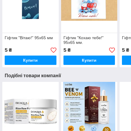
Гіфтик "Вітаю!" 95х65 мм
Гіфтик "Кохаю тебе!"
Гіфт
95х65 мм.
5
5
5
₴
₴
₴
Купити
Купити
Подібні товари компанії