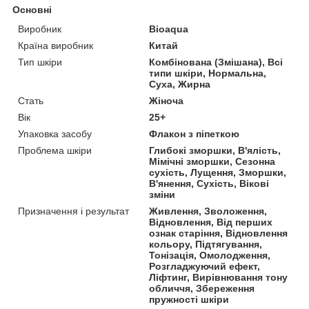
Основні
Виробник
Bioaqua
Країна виробник
Китай
Тип шкіри
Комбінована (Змішана), Всі
типи шкіри, Нормальна,
Суха, Жирна
Стать
Жіноча
Вік
25+
Упаковка засобу
Флакон з піпеткою
Проблема шкіри
Глибокі зморшки, В'ялість,
Мімічні зморшки, Сезонна
сухість, Лущення, Зморшки,
В'янення, Сухість, Вікові
зміни
Призначення і результат
Живлення, Зволоження,
Відновлення, Від перших
ознак старіння, Відновлення
кольору, Підтягування,
Тонізація, Омолодження,
Розгладжуючий ефект,
Ліфтинг, Вирівнювання тону
обличчя, Збереження
пружності шкіри