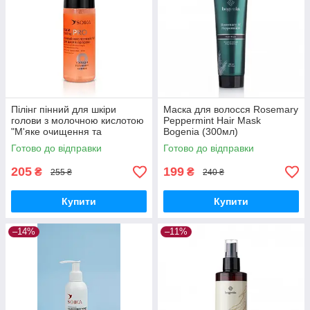
Пілінг пінний для шкіри
Маска для волосся Rosemary
голови з молочною кислотою
Peppermint Hair Mask
"М'яке очищення та
Bogenia (300мл)
зволоження" Soika, 150 мл
Готово до відправки
Готово до відправки
205
199
₴
₴
255 ₴
240 ₴
Купити
Купити
–14%
–11%