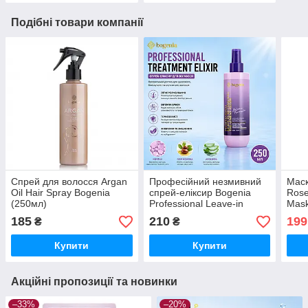
Подібні товари компанії
Спрей для волосся Argan
Професійний незмивний
Маск
Oil Hair Spray Bogenia
спрей-еліксир Bogenia
Rose
(250мл)
Professional Leave-in
Mask
Detangling Treatment Elixir
185
210
199
₴
₴
Купити
Купити
Акційні пропозиції та новинки
–33%
–20%