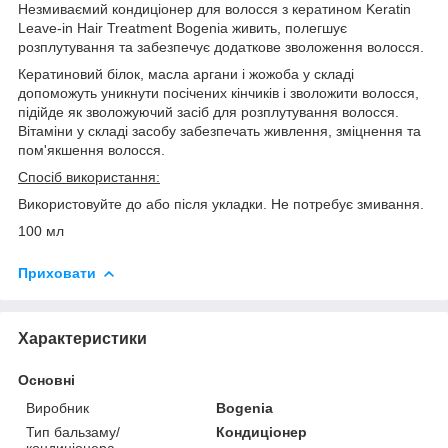
Незмиваємий кондиціонер для волосся з кератином Keratin
Leave-in Hair Treatment Bogenia живить, полегшує
розплутування та забезпечує додаткове зволоження волосся.
Кератиновий білок, масла аргани і жожоба у складі
допоможуть уникнути посічених кінчиків і зволожити волосся,
підійде як зволожуючий засіб для розплутування волосся.
Вітаміни у складі засобу забезпечать живлення, зміцнення та
пом'якшення волосся.
Спосіб використання:
Використовуйте до або після укладки. Не потребує змивання.
100 мл
Приховати
Характеристики
Основні
Виробник
Bogenia
Тип бальзаму/
Кондиціонер
кондиціонера