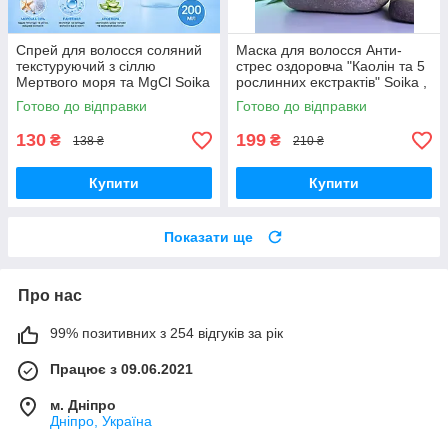
Спрей для волосся соляний
Маска для волосся Анти-
текстуруючий з сіллю
стрес оздоровча "Каолін та 5
Мертвого моря та MgCl Soika
рослинних екстрактів" Soika ,
, 200 мл
300 мл
Готово до відправки
Готово до відправки
130
199
₴
₴
138 ₴
210 ₴
Купити
Купити
Показати ще
Про нас
99% позитивних з 254 відгуків за рік
Працює з 09.06.2021
м. Дніпро
Дніпро, Україна