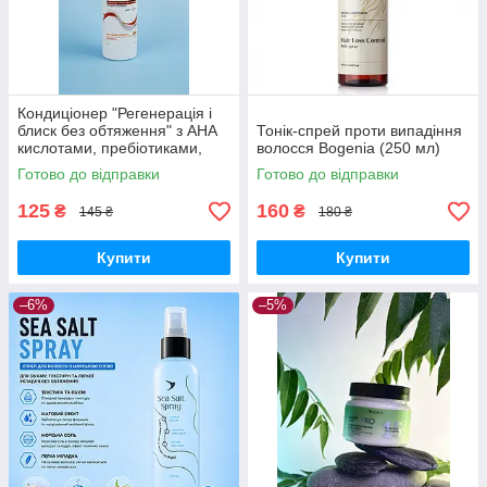
Кондиціонер "Регенерація і
блиск без обтяження" з АНА
Тонік-спрей проти випадіння
кислотами, пребіотиками,
волосся Bogenia (250 мл)
ябл. оцтом для жирного
Готово до відправки
Готово до відправки
волосся Soika, 200 мл
125
160
₴
₴
145 ₴
180 ₴
Купити
Купити
–6%
–5%