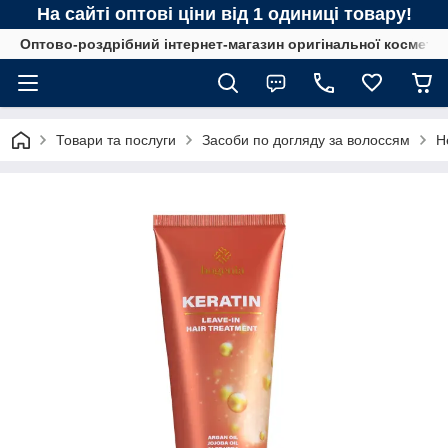
На сайті оптові ціни від 1 одиниці товару!
Оптово-роздрібний інтернет-магазин оригінальної космети
Товари та послуги
Засоби по догляду за волоссям
Н