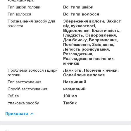
Тип шкіри голови
Всі типи шкіри
Тип волосся
Всі типи волосся
Призначення засобу для
Збереження вологи, Захист
волосся
від пухнастості,
Відновлення, Еластичність,
Гладкість, Оздоровлення,
Для блиску, Випрямлення,
Пом'якшення, Зміцнення,
Легкість розчісування,
Розгладження,
Розгладження посічених
кінчиків
Проблема волосся і шкіри
Ламкість, Посічені кінчики,
голови
Ослаблене волосся
Тип застосування
Незмивний
Спосіб застосування
незмивний
Об`єм
100 мл
Упаковка засобу
Тюбик
Приховати