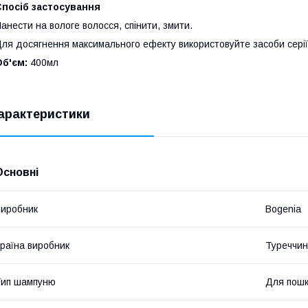
Спосіб застосування
анести на вологе волосся, спінити, змити.
ля досягнення максимального ефекту використовуйте засоби серії M
б'єм:
400мл
арактеристики
Основні
иробник
Bogenia
раїна виробник
Туреччи
Тип шампуню
Для пошк