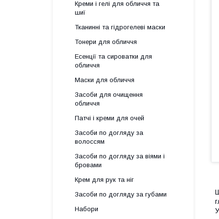
Креми і гелі для обличчя та
шиї
Тканинні та гідрогелеві маски
Тонери для обличчя
Есенції та сироватки для
обличчя
Маски для обличчя
Засоби для очищення
обличчя
Патчі і креми для очей
Засоби по догляду за
волоссям
Засоби по догляду за віями і
бровами
Крем для рук та ніг
Ш
Засоби по догляду за губами
г
Набори
У