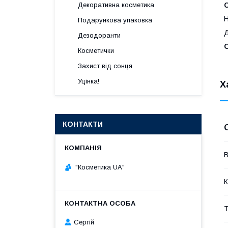
Декоративна косметика
Н
Подарункова упаковка
Д
Дезодоранти
О
Косметички
Захист від сонця
Уцінка!
Х
КОНТАКТИ
В
"Косметика UA"
К
Сергій