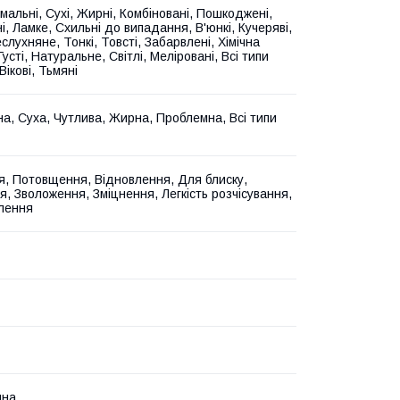
мальні, Сухі, Жирні, Комбіновані, Пошкоджені,
, Ламке, Схильні до випадання, В'юнкі, Кучеряві,
слухняне, Тонкі, Товсті, Забарвлені, Хімічна
Густі, Натуральне, Світлі, Меліровані, Всі типи
Вікові, Тьмяні
а, Суха, Чутлива, Жирна, Проблемна, Всі типи
, Потовщення, Відновлення, Для блиску,
, Зволоження, Зміцнення, Легкість розчісування,
лення
йна