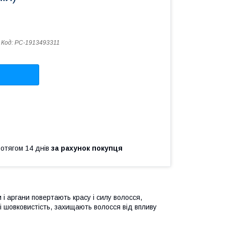
Код:
PC-1913493311
ротягом 14 днів
за рахунок покупця
 і аргани повертають красу і силу волосся,
і шовковистість, захищають волосся від впливу