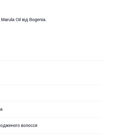
arula Oil від Bogenia.
на
одженого волосся