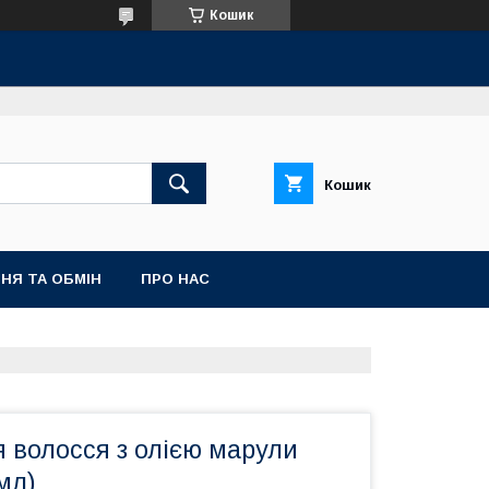
Кошик
Кошик
НЯ ТА ОБМІН
ПРО НАС
 волосся з олією марули
мл)