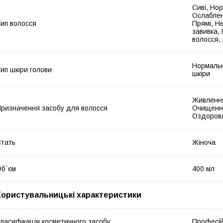
Сиві, Нор
Ослаблені
ип волосся
Прямі, Не
завивка, 
волосся, 
Нормальн
ип шкіри голови
шкіри
Живлення
ризначення засобу для волосся
Очищення
Оздоров
тать
Жіноча
б`єм
400 мл
Користувальницькі характеристики
ласифікація косметичного засобу
Професі