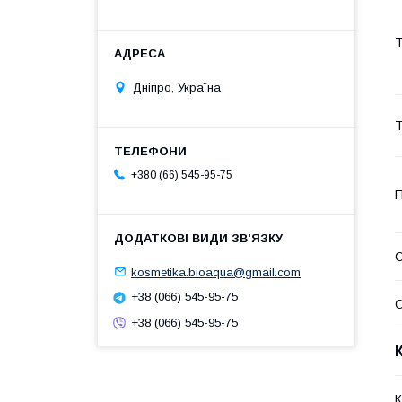
Т
Дніпро, Україна
Т
+380 (66) 545-95-75
П
С
kosmetika.bioaqua@gmail.com
+38 (066) 545-95-75
О
+38 (066) 545-95-75
К