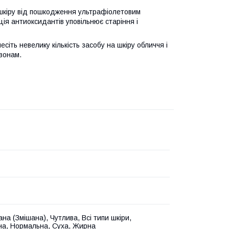
 шкіру від пошкодження ультрафіолетовим
ія антиоксидантів уповільнює старіння і
есіть невелику кількість засобу на шкіру обличчя і
 зонам.
на (Змішана), Чутлива, Всі типи шкіри,
а, Нормальна, Суха, Жирна