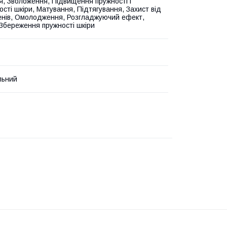
, Зволоження, Підвищення пружності і
ості шкіри, Матування, Підтягування, Захист від
нів, Омолодження, Розгладжуючий ефект,
 Збереження пружності шкіри
льний