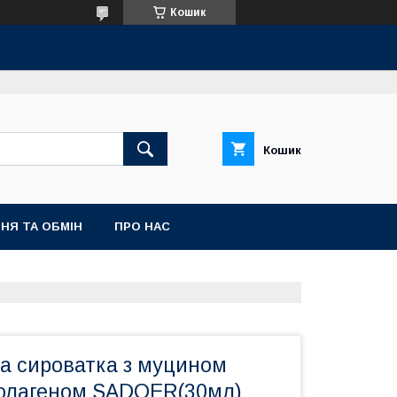
Кошик
Кошик
НЯ ТА ОБМІН
ПРО НАС
 сироватка з муцином
колагеном SADOER(30мл)