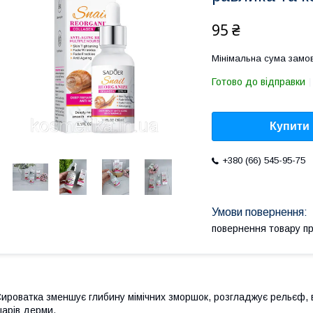
95 ₴
Мінімальна сума замов
Готово до відправки
Купити
+380 (66) 545-95-75
повернення товару п
ироватка зменшує глибину мімічних зморшок, розгладжує рельєф, 
арів дерми.