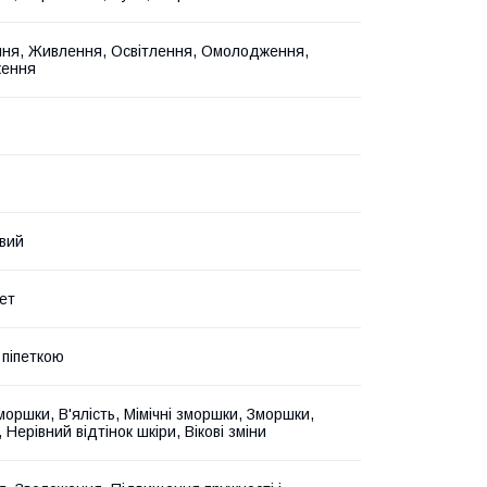
ня, Живлення, Освітлення, Омолодження,
ження
вий
ет
 піпеткою
моршки, В'ялість, Мімічні зморшки, Зморшки,
 Нерівний відтінок шкіри, Вікові зміни