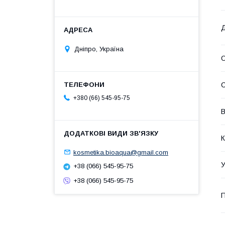
Д
Дніпро, Україна
О
С
+380 (66) 545-95-75
В
К
kosmetika.bioaqua@gmail.com
У
+38 (066) 545-95-75
+38 (066) 545-95-75
П