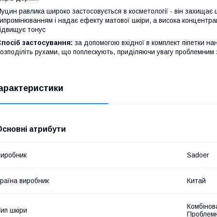
уцин равлика широко застосовується в косметології - він захищає
ипромінюванням і надає ефекту матової шкіри, а висока концентрац
ідвищує тонус
Спосіб застосування:
за допомогою вхідної в комплект піпетки нан
озподіліть рухами, що поплескують, приділяючи увагу проблемним
арактеристики
Основні атрибути
иробник
Sadoer
раїна виробник
Китай
Комбінова
ип шкіри
Проблемн