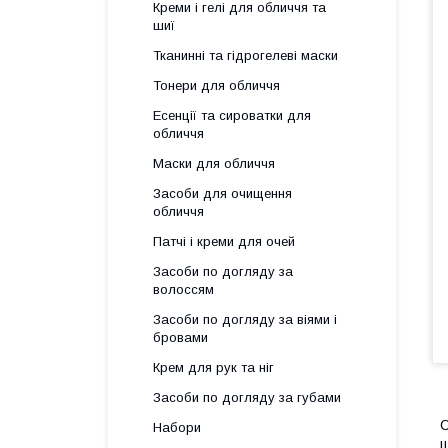
Креми і гелі для обличчя та
шиї
Тканинні та гідрогелеві маски
Тонери для обличчя
Есенції та сироватки для
обличчя
Маски для обличчя
Засоби для очищення
обличчя
Патчі і креми для очей
Засоби по догляду за
волоссям
Засоби по догляду за віями і
бровами
Крем для рук та ніг
Засоби по догляду за губами
С
Набори
ш