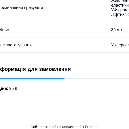
Живлення
еластичн
ризначення і результат
УФ-проме
Ліфтинг,
б`єм
30 мл
ас застосування
Універса
нформація для замовлення
іна:
95 ₴
Сайт створений на маркетплейсі
Prom.ua