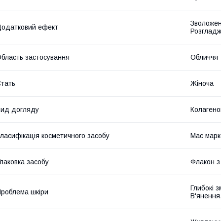
Зволожен
одатковий ефект
Розглад
бласть застосування
Обличчя
тать
Жіноча
ид догляду
Колагено
ласифікація косметичного засобу
Мас марк
паковка засобу
Флакон з
Глибокі з
роблема шкіри
В'янення,