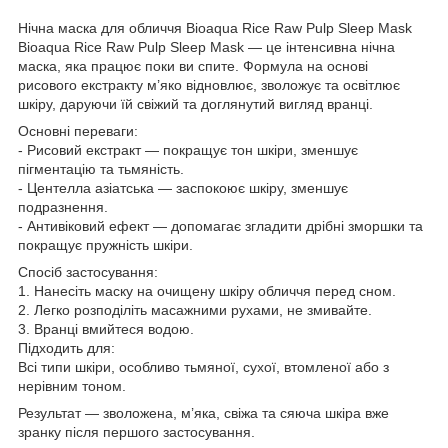
Нічна маска для обличчя Bioaqua Rice Raw Pulp Sleep Mask
Bioaqua Rice Raw Pulp Sleep Mask — це інтенсивна нічна
маска, яка працює поки ви спите. Формула на основі
рисового екстракту м’яко відновлює, зволожує та освітлює
шкіру, даруючи їй свіжий та доглянутий вигляд вранці.
Основні переваги:
- Рисовий екстракт — покращує тон шкіри, зменшує
пігментацію та тьмяність.
- Центелла азіатська — заспокоює шкіру, зменшує
подразнення.
- Антивіковий ефект — допомагає згладити дрібні зморшки та
покращує пружність шкіри.
Спосіб застосування:
1. Нанесіть маску на очищену шкіру обличчя перед сном.
2. Легко розподіліть масажними рухами, не змивайте.
3. Вранці вмийтеся водою.
Підходить для:
Всі типи шкіри, особливо тьмяної, сухої, втомленої або з
нерівним тоном.
Результат — зволожена, м’яка, свіжа та сяюча шкіра вже
зранку після першого застосування.