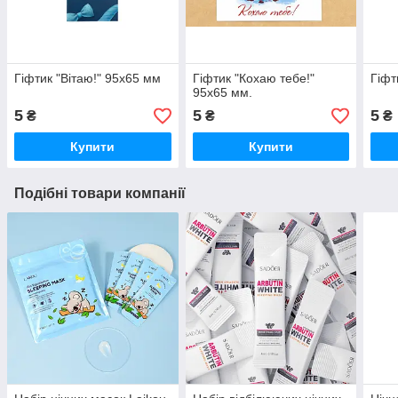
Гіфтик "Вітаю!" 95х65 мм
Гіфтик "Кохаю тебе!"
Гіфт
95х65 мм.
5
5
5
₴
₴
₴
Купити
Купити
Подібні товари компанії