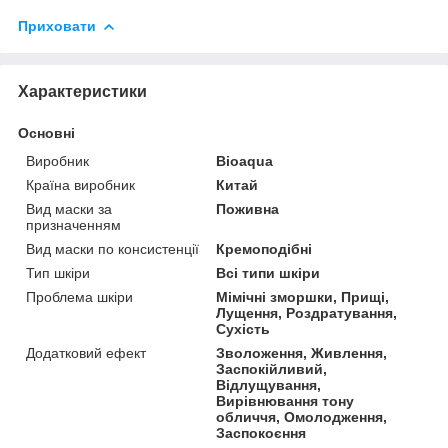
Приховати
Характеристики
Основні
Виробник
Bioaqua
Країна виробник
Китай
Вид маски за
Поживна
призначенням
Вид маски по консистенції
Кремоподібні
Тип шкіри
Всі типи шкіри
Проблема шкіри
Мімічні зморшки, Прищі,
Лущення, Роздратування,
Сухість
Додатковий ефект
Зволоження, Живлення,
Заспокійливий,
Відлущування,
Вирівнювання тону
обличчя, Омолодження,
Заспокоєння