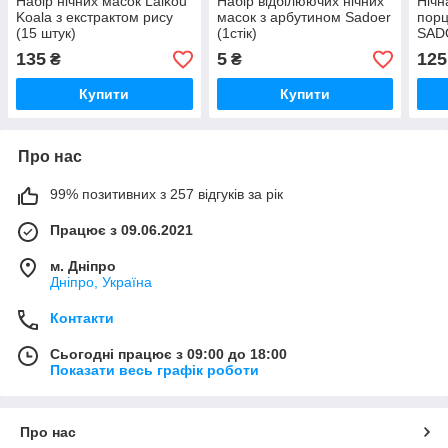
Набір нічних масок Laikou
Набір відбілюючих нічних
Нічн
Koala з екстрактом рису
масок з арбутином Sadoer
порц
(15 штук)
(1стік)
SADO
(При
135
5
125
₴
₴
Купити
Купити
Про нас
99% позитивних з 257 відгуків за рік
Працює з 09.06.2021
м. Дніпро
Дніпро, Україна
Контакти
Сьогодні працює з 09:00 до 18:00
Показати весь графік роботи
Про нас